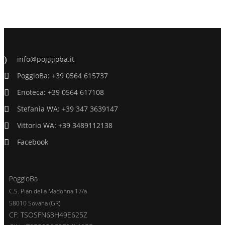
info@poggioba.it
PoggioBa: +39 0564 615737
Enoteca: +39 0564 617108
Stefania WA: +39 347 3639147
Vittorio WA: +39 3489112138
Facebook
PoggioBa
C.S. Pian della Madonna 17/a
58010 Sovana (GR)
CF: TSOSFN63H49E625Z