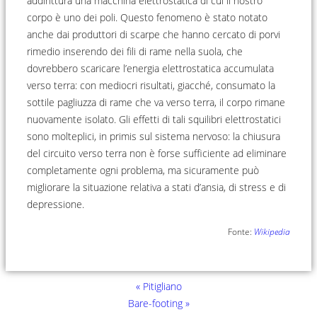
addirittura una macchina elettrostatica di cui il nostro
corpo è uno dei poli. Questo fenomeno è stato notato
anche dai produttori di scarpe che hanno cercato di porvi
rimedio inserendo dei fili di rame nella suola, che
dovrebbero scaricare l’energia elettrostatica accumulata
verso terra: con mediocri risultati, giacché, consumato la
sottile pagliuzza di rame che va verso terra, il corpo rimane
nuovamente isolato. Gli effetti di tali squilibri elettrostatici
sono molteplici, in primis sul sistema nervoso: la chiusura
del circuito verso terra non è forse sufficiente ad eliminare
completamente ogni problema, ma sicuramente può
migliorare la situazione relativa a stati d’ansia, di stress e di
depressione.
Fonte:
Wikipedia
« Pitigliano
Bare-footing »