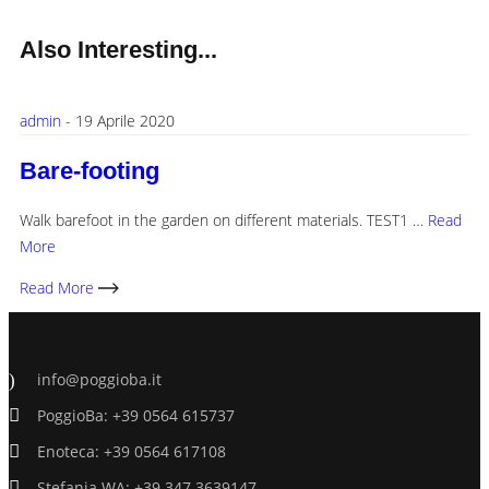
Also
Interesting...
admin
-
19 Aprile 2020
Bare-footing
Walk barefoot in the garden on different materials. TEST1 …
Read
More
Read More
info@poggioba.it
PoggioBa: +39 0564 615737
Enoteca: +39 0564 617108
Stefania WA: +39 347 3639147