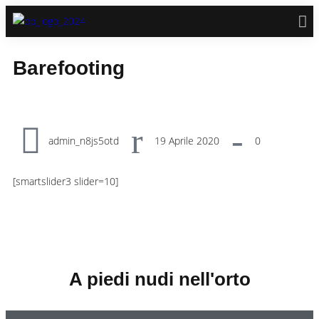
Barefooting
admin_n8js5otd
19 Aprile 2020
0
[smartslider3 slider=10]
A piedi nudi nell'orto