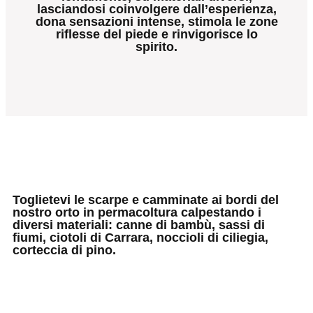
lasciandosi coinvolgere dall’esperienza,
dona sensazioni intense, stimola le zone
riflesse del piede e rinvigorisce lo
spirito.
Toglietevi le scarpe e camminate ai bordi del
nostro orto in permacoltura calpestando i
diversi materiali: canne di bambù, sassi di
fiumi, ciotoli di Carrara, noccioli di ciliegia,
corteccia di pino.